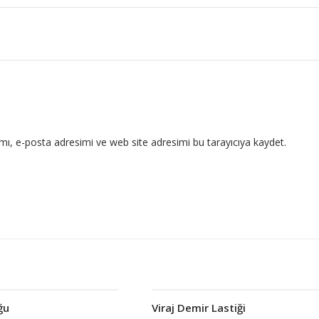
ı, e-posta adresimi ve web site adresimi bu tarayıcıya kaydet.
ğu
Viraj Demir Lastiği
Devamını oku
Devamını oku