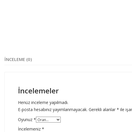
İNCELEME (0)
İncelemeler
Henüz inceleme yapılmadı.
E-posta hesabınız yayımlanmayacak.
Gerekli alanlar
*
ile işa
Oyunuz
*
İncelemeniz
*