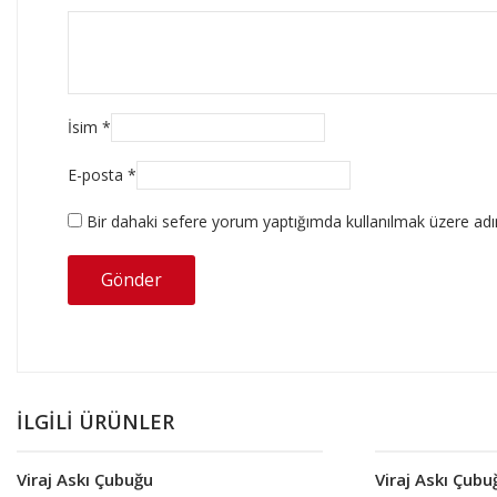
İsim
*
E-posta
*
Bir dahaki sefere yorum yaptığımda kullanılmak üzere adım
İLGILI ÜRÜNLER
Viraj Askı Çubuğu
Viraj Askı Çubu
Devamını oku