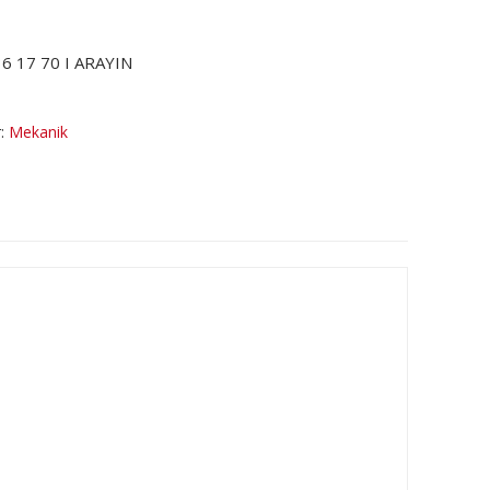
6 17 70 I ARAYIN
r:
Mekanik