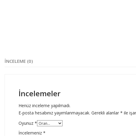
İNCELEME (0)
İncelemeler
Henüz inceleme yapılmadı.
E-posta hesabınız yayımlanmayacak.
Gerekli alanlar
*
ile işa
Oyunuz
*
İncelemeniz
*