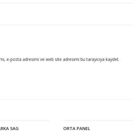
ı, e-posta adresimi ve web site adresimi bu tarayıcıya kaydet.
ARKA SAG
ORTA PANEL
Devamını oku
Devamını oku