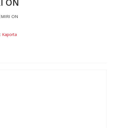
I ON
EMIRI ON
r:
Kaporta