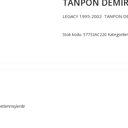
TANPON DEMIR
LEGACY 1995-2002 TANPON D
Stok kodu:
57732AC220
Kategorile
retlenmişlerdir