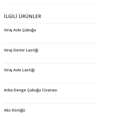
İLGILI ÜRÜNLER
Viraj Askı Çubuğu
Devamını oku
Viraj Demir Lastiği
Devamını oku
Viraj Askı Lastiği
Devamını oku
Arka Denge Çubuğu Civatası
Devamını oku
Aks Körüğü
Devamını oku