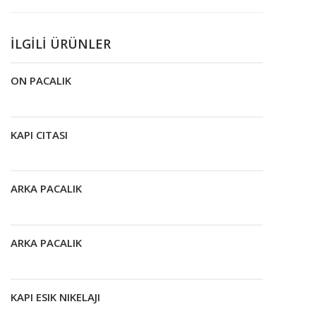
İLGILI ÜRÜNLER
ON PACALIK
Devamını oku
KAPI CITASI
Devamını oku
ARKA PACALIK
Devamını oku
ARKA PACALIK
Devamını oku
KAPI ESIK NIKELAJI
Devamını oku