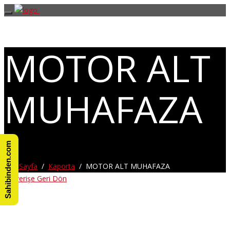
MOTOR ALT
MUHAFAZA
Sahibinden.com
Ana Sayfa
/
Kaporta
/ MOTOR ALT MUHAFAZA
Alışverişe Geri Dön