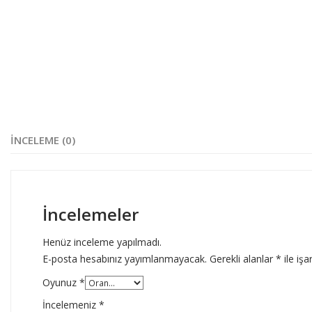
İNCELEME (0)
İncelemeler
Henüz inceleme yapılmadı.
E-posta hesabınız yayımlanmayacak.
Gerekli alanlar
*
ile işa
Oyunuz
*
İncelemeniz
*