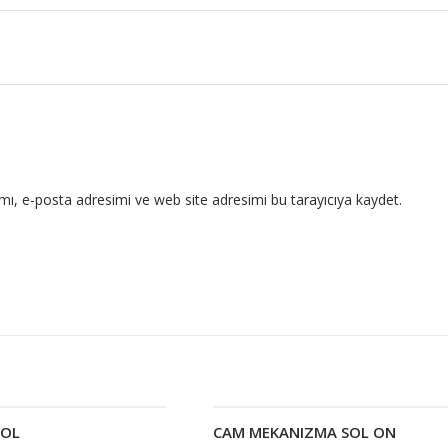
ı, e-posta adresimi ve web site adresimi bu tarayıcıya kaydet.
SOL
CAM MEKANIZMA SOL ON
Devamını oku
Devamını oku