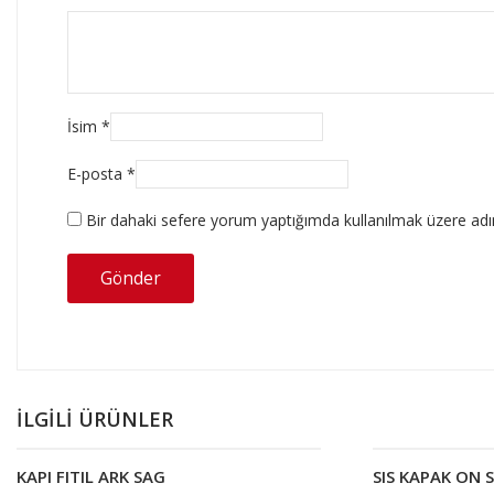
İsim
*
E-posta
*
Bir dahaki sefere yorum yaptığımda kullanılmak üzere adım
İLGILI ÜRÜNLER
KAPI FITIL ARK SAG
SIS KAPAK ON 
Devamını oku