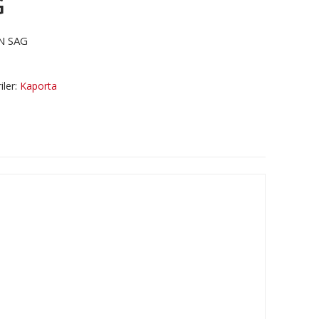
G
N SAG
iler:
Kaporta