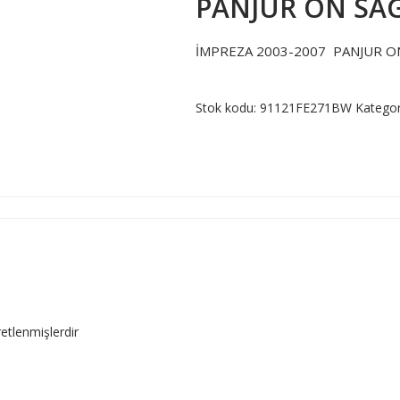
PANJUR ON SA
İMPREZA 2003-2007 PANJUR O
Stok kodu:
91121FE271BW
Kategor
retlenmişlerdir