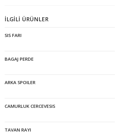
İLGILI ÜRÜNLER
SIS FARI
Devamını oku
BAGAJ PERDE
Devamını oku
ARKA SPOILER
Devamını oku
CAMURLUK CERCEVESIS
Devamını oku
TAVAN RAYI
Devamını oku