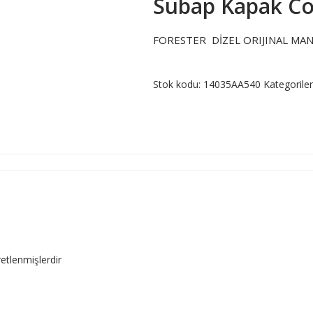
Subap Kapak Co
FORESTER DİZEL ORIJINAL MA
Stok kodu:
14035AA540
Kategorile
retlenmişlerdir