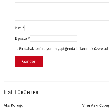
İsim
*
E-posta
*
Bir dahaki sefere yorum yaptığımda kullanılmak üzere adım
İLGILI ÜRÜNLER
Aks Körüğü
Viraj Askı Çubu
Devamını oku