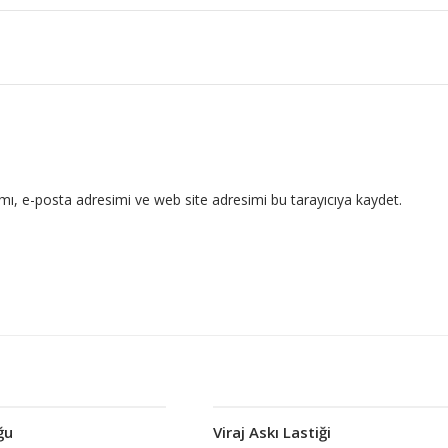
ı, e-posta adresimi ve web site adresimi bu tarayıcıya kaydet.
ğu
Viraj Askı Lastiği
Devamını oku
Devamını oku