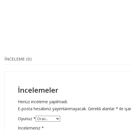
İNCELEME (0)
İncelemeler
Henüz inceleme yapılmadı.
E-posta hesabınız yayımlanmayacak.
Gerekli alanlar
*
ile işa
Oyunuz
*
İncelemeniz
*