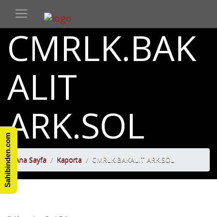
CMRLK.BAK
ALIT
ARK.SOL
Sahibinden.com
Ana Sayfa
/
Kaporta
/ CMRLK.BAKALIT ARK.SOL